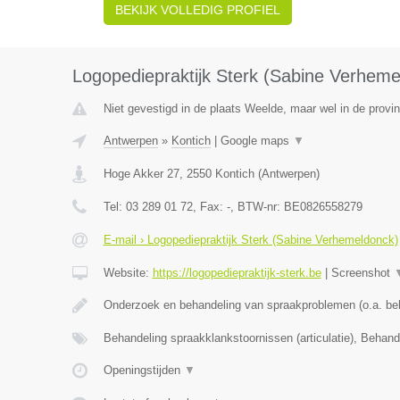
BEKIJK VOLLEDIG PROFIEL
Logopediepraktijk Sterk (Sabine Verheme
Niet gevestigd in de plaats Weelde, maar wel in de provi
Antwerpen
»
Kontich
|
Google maps
▼
Hoge Akker 27
,
2550
Kontich
(
Antwerpen
)
Tel:
03 289 01 72
, Fax:
-
, BTW-nr:
BE0826558279
E-mail › Logopediepraktijk Sterk (Sabine Verhemeldonck)
Website:
https://logopediepraktijk-sterk.be
|
Screenshot
Onderzoek en behandeling van spraakproblemen (o.a. be
Behandeling spraakklankstoornissen (articulatie), Behan
Openingstijden
▼