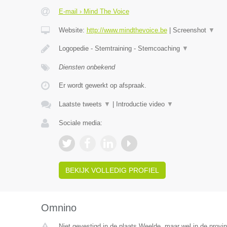
E-mail › Mind The Voice
Website:
http://www.mindthevoice.be
|
Screenshot
▼
Logopedie - Stemtraining - Stemcoaching
▼
Diensten onbekend
Er wordt gewerkt op afspraak.
Laatste tweets
▼
|
Introductie video
▼
Sociale media:
BEKIJK VOLLEDIG PROFIEL
Omnino
Niet gevestigd in de plaats Weelde, maar wel in de provi