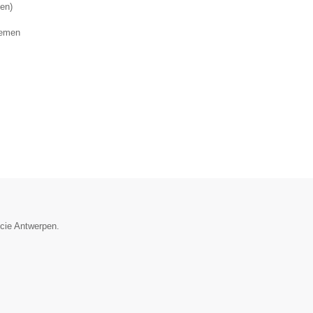
nen)
lemen
ncie Antwerpen.