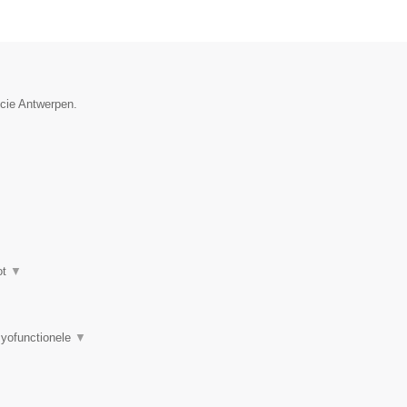
ncie Antwerpen.
ot
▼
myofunctionele
▼