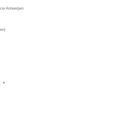
ncie Antwerpen.
en
)
n,
▼