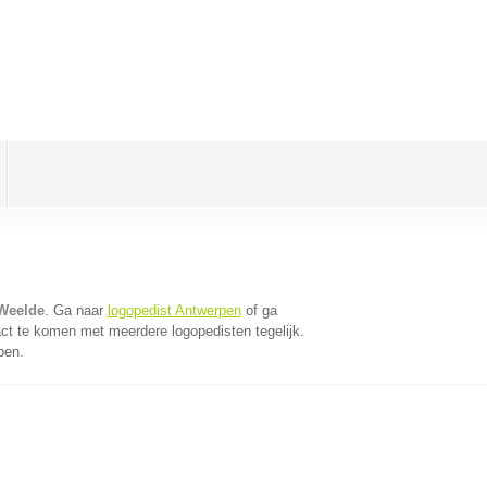
 Weelde
. Ga naar
logopedist Antwerpen
of ga
ct te komen met meerdere logopedisten tegelijk.
pen.