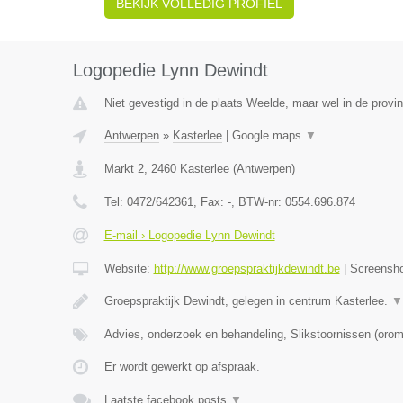
BEKIJK VOLLEDIG PROFIEL
Logopedie Lynn Dewindt
Niet gevestigd in de plaats Weelde, maar wel in de provi
Antwerpen
»
Kasterlee
|
Google maps
▼
Markt 2
,
2460
Kasterlee
(
Antwerpen
)
Tel:
0472/642361
, Fax:
-
, BTW-nr:
0554.696.874
E-mail › Logopedie Lynn Dewindt
Website:
http://www.groepspraktijkdewindt.be
|
Screensh
Groepspraktijk Dewindt, gelegen in centrum Kasterlee.
▼
Advies, onderzoek en behandeling, Slikstoornissen (oro
Er wordt gewerkt op afspraak.
Laatste facebook posts
▼