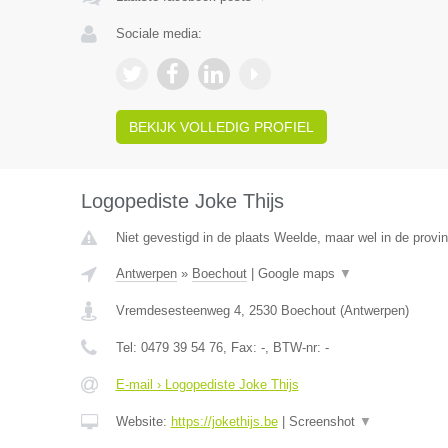
Sociale media:
BEKIJK VOLLEDIG PROFIEL
Logopediste Joke Thijs
Niet gevestigd in de plaats Weelde, maar wel in de provi
Antwerpen
»
Boechout
|
Google maps
▼
Vremdesesteenweg 4
,
2530
Boechout
(
Antwerpen
)
Tel:
0479 39 54 76
, Fax:
-
, BTW-nr:
-
E-mail › Logopediste Joke Thijs
Website:
https://jokethijs.be
|
Screenshot
▼