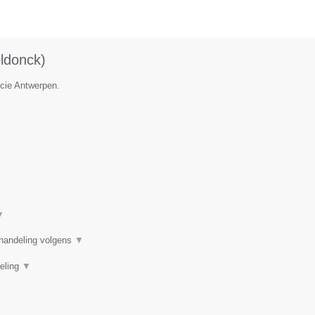
ldonck)
ncie Antwerpen.
▼
handeling volgens
▼
deling
▼