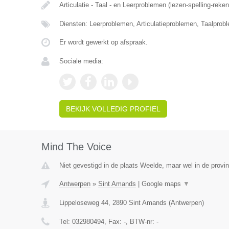
Articulatie - Taal - en Leerproblemen (lezen-spelling-reke
Diensten: Leerproblemen, Articulatieproblemen, Taalprob
Er wordt gewerkt op afspraak.
Sociale media:
BEKIJK VOLLEDIG PROFIEL
Mind The Voice
Niet gevestigd in de plaats Weelde, maar wel in de provi
Antwerpen
»
Sint Amands
|
Google maps
▼
Lippeloseweg 44
,
2890
Sint Amands
(
Antwerpen
)
Tel:
032980494
, Fax:
-
, BTW-nr:
-