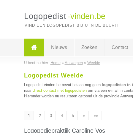
Logopedist
-vinden.be
VIND EEN LOGOPEDIST BIJ U IN DE BUURT!
Nieuws
Zoeken
Contact
U bent nu hier:
Home
»
Antwerpen
»
Weelde
Logopedist Weelde
Logopedist-vinden.be bevat helaas nog geen
logopedisten in
naar
direct contact met logopedisten
om via één e-mail in conta
Hieronder worden nu resultaten getoond uit de provincie Antwer
1
2
3
4
5
»
»»
Logopediepraktijk Caroline Vos