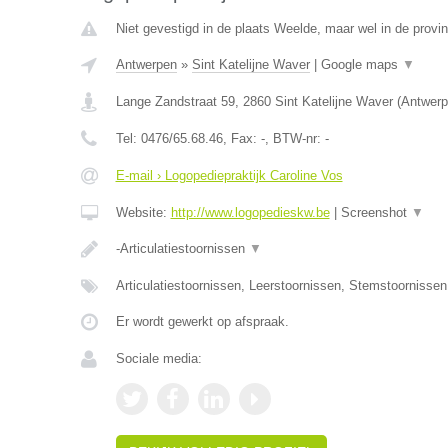
Niet gevestigd in de plaats Weelde, maar wel in de provi
Antwerpen
»
Sint Katelijne Waver
|
Google maps
▼
Lange Zandstraat 59
,
2860
Sint Katelijne Waver
(
Antwerp
Tel:
0476/65.68.46
, Fax:
-
, BTW-nr:
-
E-mail › Logopediepraktijk Caroline Vos
Website:
http://www.logopedieskw.be
|
Screenshot
▼
-Articulatiestoornissen
▼
Articulatiestoornissen, Leerstoornissen, Stemstoornisse
Er wordt gewerkt op afspraak.
Sociale media: