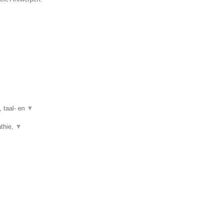
, taal- en
▼
athie,
▼