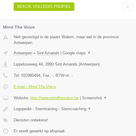
BEKIJK VOLLEDIG PROFIEL
Mind The Voice
Niet gevestigd in de plaats Walem, maar wel in de provincie
Antwerpen.
Antwerpen
»
Sint Amands
|
Google maps
▼
Lippeloseweg 44
,
2890
Sint Amands
(
Antwerpen
)
Tel:
032980494
, Fax:
-
, BTW-nr:
-
E-mail › Mind The Voice
Website:
http://www.mindthevoice.be
|
Screenshot
▼
Logopedie - Stemtraining - Stemcoaching
▼
Diensten onbekend
Er wordt gewerkt op afspraak.