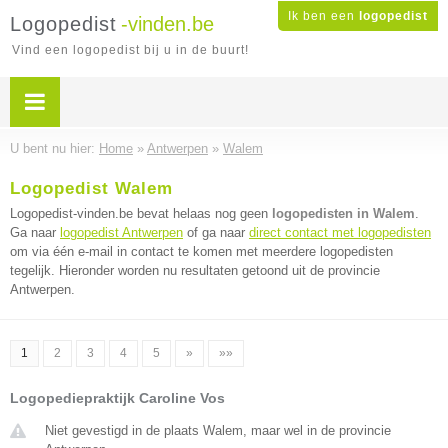
Ik ben een
logopedist
Logopedist
-vinden.be
Vind een logopedist bij u in de buurt!
U bent nu hier:
Home
»
Antwerpen
»
Walem
Logopedist Walem
Logopedist-vinden.be bevat helaas nog geen
logopedisten in Walem
.
Ga naar
logopedist Antwerpen
of ga naar
direct contact met logopedisten
om via één e-mail in contact te komen met meerdere logopedisten
tegelijk. Hieronder worden nu resultaten getoond uit de provincie
Antwerpen.
1
2
3
4
5
»
»»
Logopediepraktijk Caroline Vos
Niet gevestigd in de plaats Walem, maar wel in de provincie