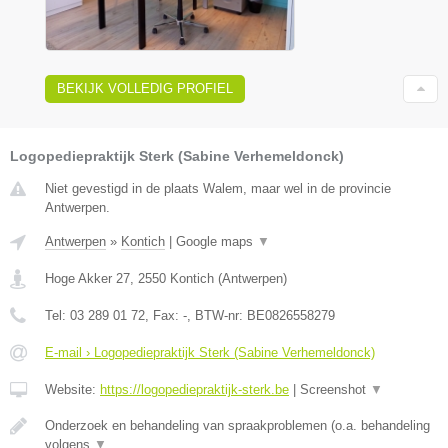
BEKIJK VOLLEDIG PROFIEL
Logopediepraktijk Sterk (Sabine Verhemeldonck)
Niet gevestigd in de plaats Walem, maar wel in de provincie
Antwerpen.
Antwerpen
»
Kontich
|
Google maps
▼
Hoge Akker 27
,
2550
Kontich
(
Antwerpen
)
Tel:
03 289 01 72
, Fax:
-
, BTW-nr:
BE0826558279
E-mail › Logopediepraktijk Sterk (Sabine Verhemeldonck)
Website:
https://logopediepraktijk-sterk.be
|
Screenshot
▼
Onderzoek en behandeling van spraakproblemen (o.a. behandeling
volgens
▼