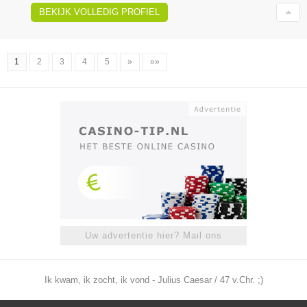
BEKIJK VOLLEDIG PROFIEL
1
2
3
4
5
»
»»
Uw advertentie hier? Mail ons
Ik kwam, ik zocht, ik vond - Julius Caesar / 47 v.Chr. ;)