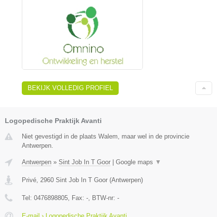
BEKIJK VOLLEDIG PROFIEL
Logopedische Praktijk Avanti
Niet gevestigd in de plaats Walem, maar wel in de provincie
Antwerpen.
Antwerpen
»
Sint Job In T Goor
|
Google maps
▼
Privé
,
2960
Sint Job In T Goor
(
Antwerpen
)
Tel:
0476898805
, Fax:
-
, BTW-nr:
-
E-mail › Logopedische Praktijk Avanti