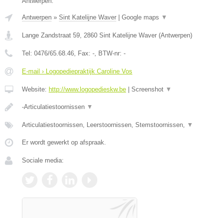
Antwerpen.
Antwerpen
»
Sint Katelijne Waver
|
Google maps
▼
Lange Zandstraat 59
,
2860
Sint Katelijne Waver
(
Antwerpen
)
Tel:
0476/65.68.46
, Fax:
-
, BTW-nr:
-
E-mail › Logopediepraktijk Caroline Vos
Website:
http://www.logopedieskw.be
|
Screenshot
▼
-Articulatiestoornissen
▼
Articulatiestoornissen, Leerstoornissen, Stemstoornissen,
▼
Er wordt gewerkt op afspraak.
Sociale media: