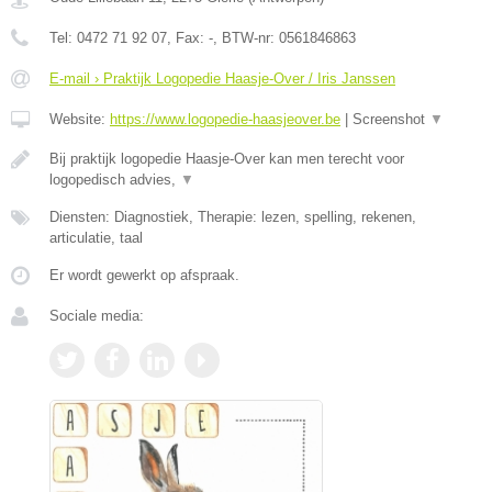
Tel:
0472 71 92 07
, Fax:
-
, BTW-nr:
0561846863
E-mail › Praktijk Logopedie Haasje-Over / Iris Janssen
Website:
https://www.logopedie-haasjeover.be
|
Screenshot
▼
Bij praktijk logopedie Haasje-Over kan men terecht voor
logopedisch advies,
▼
Diensten: Diagnostiek, Therapie: lezen, spelling, rekenen,
articulatie, taal
Er wordt gewerkt op afspraak.
Sociale media: