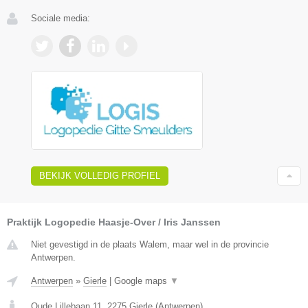
Sociale media:
BEKIJK VOLLEDIG PROFIEL
Praktijk Logopedie Haasje-Over / Iris Janssen
Niet gevestigd in de plaats Walem, maar wel in de provincie
Antwerpen.
Antwerpen
»
Gierle
|
Google maps
▼
Oude Lillebaan 11
,
2275
Gierle
(
Antwerpen
)