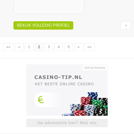
BEKIJK VOLLEDIG PROFIEL
««
«
1
2
3
4
5
»
»»
Uw advertentie hier? Mail ons