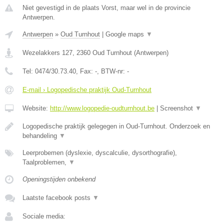
Niet gevestigd in de plaats Vorst, maar wel in de provincie
Antwerpen.
Antwerpen
»
Oud Turnhout
|
Google maps
▼
Wezelakkers 127
,
2360
Oud Turnhout
(
Antwerpen
)
Tel:
0474/30.73.40
, Fax:
-
, BTW-nr:
-
E-mail › Logopedische praktijk Oud-Turnhout
Website:
http://www.logopedie-oudturnhout.be
|
Screenshot
▼
Logopedische praktijk gelegegen in Oud-Turnhout. Onderzoek en
behandeling
▼
Leerprobemen (dyslexie, dyscalculie, dysorthografie),
Taalproblemen,
▼
Openingstijden onbekend
Laatste facebook posts
▼
Sociale media: