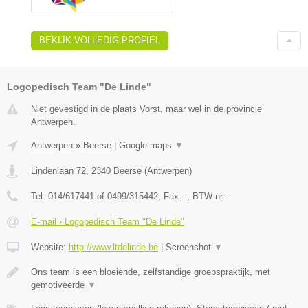
BEKIJK VOLLEDIG PROFIEL
Logopedisch Team "De Linde"
Niet gevestigd in de plaats Vorst, maar wel in de provincie
Antwerpen.
Antwerpen
»
Beerse
|
Google maps
▼
Lindenlaan 72
,
2340
Beerse
(
Antwerpen
)
Tel:
014/617441 of 0499/315442
, Fax:
-
, BTW-nr:
-
E-mail › Logopedisch Team "De Linde"
Website:
http://www.ltdelinde.be
|
Screenshot
▼
Ons team is een bloeiende, zelfstandige groepspraktijk, met
gemotiveerde
▼