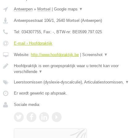
Antwerpen
»
Mortsel
|
Google maps
▼
Antwerpsestraat 106/1
,
2640
Mortsel
(
Antwerpen
)
Tel:
034307755
, Fax:
-
, BTW-nr:
BE0599.797.025
E-mail › Hoofdpraktijk
Website:
http://www.hoofdpraktijk.be
|
Screenshot
▼
Hoofdpraktijk is een groepspraktijk waar u terecht kan voor
verschillende
▼
Leerstoornissen (dyslexie-dyscalculie), Articulatiestoornissen,
▼
Er wordt gewerkt op afspraak.
Sociale media: