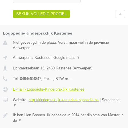
BEKIJK VOLLEDIG PROFIEL
Logopedie-Kinderpraktijk Kasterlee
Niet gevestigd in de plaats Vorst, maar wel in de provincie
Antwerpen.
Antwerpen
»
Kasterlee
|
Google maps
▼
Lichtaartsebaan 13
,
2460
Kasterlee
(
Antwerpen
)
Tel:
0494/404847
, Fax:
-
, BTW-nr:
-
E-mail › Logopedie-Kinderpraktijk Kasterlee
Website:
http://kinderpraktijk-kasterlee-logopedie.be
|
Screenshot
▼
Ik ben Lien Boonen. Ik behaalde in 2014 het diploma van Master in
de
▼