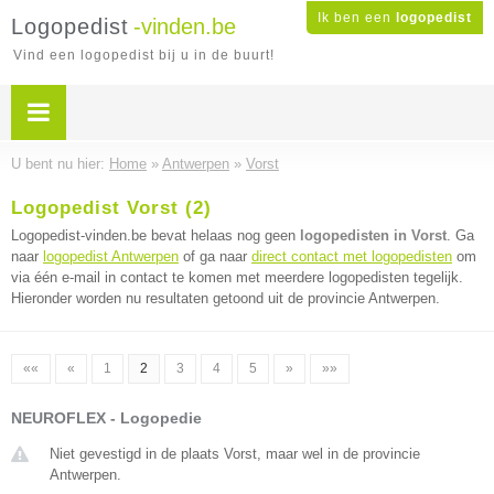
Ik ben een
logopedist
Logopedist
-vinden.be
Vind een logopedist bij u in de buurt!
U bent nu hier:
Home
»
Antwerpen
»
Vorst
Logopedist Vorst (2)
Logopedist-vinden.be bevat helaas nog geen
logopedisten in Vorst
. Ga
naar
logopedist Antwerpen
of ga naar
direct contact met logopedisten
om
via één e-mail in contact te komen met meerdere logopedisten tegelijk.
Hieronder worden nu resultaten getoond uit de provincie Antwerpen.
««
«
1
2
3
4
5
»
»»
NEUROFLEX - Logopedie
Niet gevestigd in de plaats Vorst, maar wel in de provincie
Antwerpen.