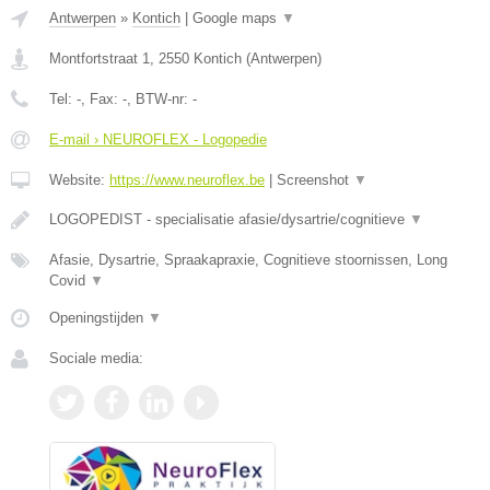
Antwerpen
»
Kontich
|
Google maps
▼
Montfortstraat 1
,
2550
Kontich
(
Antwerpen
)
Tel:
-
, Fax:
-
, BTW-nr:
-
E-mail › NEUROFLEX - Logopedie
Website:
https://www.neuroflex.be
|
Screenshot
▼
LOGOPEDIST - specialisatie afasie/dysartrie/cognitieve
▼
Afasie, Dysartrie, Spraakapraxie, Cognitieve stoornissen, Long
Covid
▼
Openingstijden
▼
Sociale media: