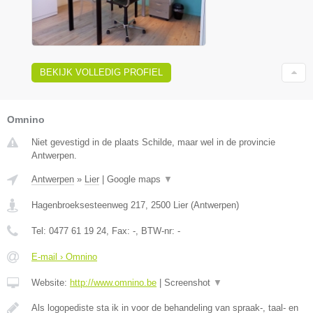
BEKIJK VOLLEDIG PROFIEL
Omnino
Niet gevestigd in de plaats Schilde, maar wel in de provincie
Antwerpen.
Antwerpen
»
Lier
|
Google maps
▼
Hagenbroeksesteenweg 217
,
2500
Lier
(
Antwerpen
)
Tel:
0477 61 19 24
, Fax:
-
, BTW-nr:
-
E-mail › Omnino
Website:
http://www.omnino.be
|
Screenshot
▼
Als logopediste sta ik in voor de behandeling van spraak-, taal- en