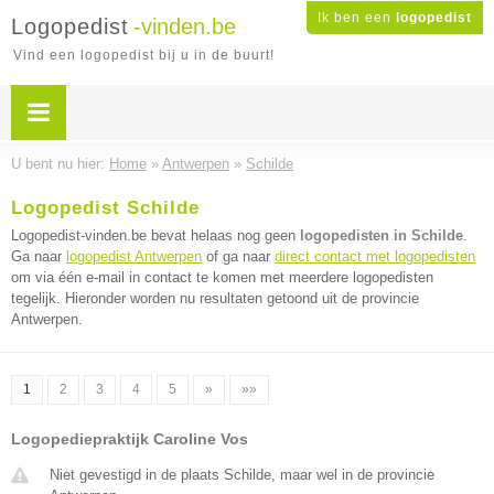
Ik ben een
logopedist
Logopedist
-vinden.be
Vind een logopedist bij u in de buurt!
U bent nu hier:
Home
»
Antwerpen
»
Schilde
Logopedist Schilde
Logopedist-vinden.be bevat helaas nog geen
logopedisten in Schilde
.
Ga naar
logopedist Antwerpen
of ga naar
direct contact met logopedisten
om via één e-mail in contact te komen met meerdere logopedisten
tegelijk. Hieronder worden nu resultaten getoond uit de provincie
Antwerpen.
1
2
3
4
5
»
»»
Logopediepraktijk Caroline Vos
Niet gevestigd in de plaats Schilde, maar wel in de provincie