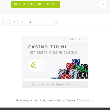
BEKIJK VOLLEDIG PROFIEL
1
2
3
4
5
»
»»
Uw advertentie hier? Mail ons
Ik kwam, ik zocht, ik vond - Julius Caesar / 47 v.Chr. ;)