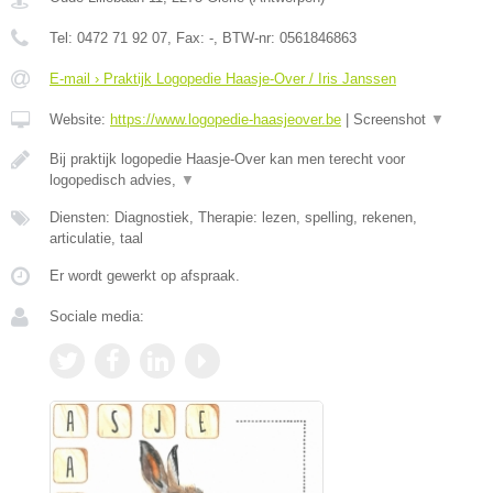
Tel:
0472 71 92 07
, Fax:
-
, BTW-nr:
0561846863
E-mail › Praktijk Logopedie Haasje-Over / Iris Janssen
Website:
https://www.logopedie-haasjeover.be
|
Screenshot
▼
Bij praktijk logopedie Haasje-Over kan men terecht voor
logopedisch advies,
▼
Diensten: Diagnostiek, Therapie: lezen, spelling, rekenen,
articulatie, taal
Er wordt gewerkt op afspraak.
Sociale media: