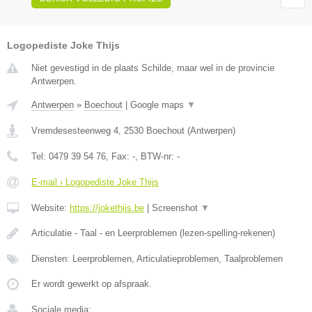
Logopediste Joke Thijs
Niet gevestigd in de plaats Schilde, maar wel in de provincie
Antwerpen.
Antwerpen
»
Boechout
|
Google maps
▼
Vremdesesteenweg 4
,
2530
Boechout
(
Antwerpen
)
Tel:
0479 39 54 76
, Fax:
-
, BTW-nr:
-
E-mail › Logopediste Joke Thijs
Website:
https://jokethijs.be
|
Screenshot
▼
Articulatie - Taal - en Leerproblemen (lezen-spelling-rekenen)
Diensten: Leerproblemen, Articulatieproblemen, Taalproblemen
Er wordt gewerkt op afspraak.
Sociale media: