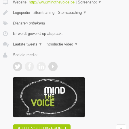
Website:
http://www.mindthevoice.be
|
Screenshot
▼
Logopedie - Stemtraining - Stemcoaching
▼
Diensten onbekend
Er wordt gewerkt op afspraak.
Laatste tweets
▼
|
Introductie video
▼
Sociale media:
BEKIJK VOLLEDIG PROFIEL