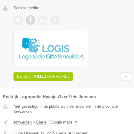
Sociale media:
BEKIJK VOLLEDIG PROFIEL
Praktijk Logopedie Haasje-Over / Iris Janssen
Niet gevestigd in de plaats Schilde, maar wel in de provincie
Antwerpen.
Antwerpen
»
Gierle
|
Google maps
▼
Oude Lillebaan 11
,
2275
Gierle
(
Antwerpen
)