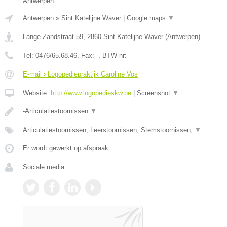
Antwerpen.
Antwerpen
»
Sint Katelijne Waver
|
Google maps
▼
Lange Zandstraat 59
,
2860
Sint Katelijne Waver
(
Antwerpen
)
Tel:
0476/65.68.46
, Fax:
-
, BTW-nr:
-
E-mail › Logopediepraktijk Caroline Vos
Website:
http://www.logopedieskw.be
|
Screenshot
▼
-Articulatiestoornissen
▼
Articulatiestoornissen, Leerstoornissen, Stemstoornissen,
▼
Er wordt gewerkt op afspraak.
Sociale media: