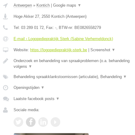
Antwerpen
»
Kontich
|
Google maps
▼
Hoge Akker 27
,
2550
Kontich
(
Antwerpen
)
Tel:
03 289 01 72
, Fax:
-
, BTW-nr:
BE0826558279
E-mail › Logopediepraktijk Sterk (Sabine Verhemeldonck)
Website:
https://logopediepraktijk-sterk.be
|
Screenshot
▼
Onderzoek en behandeling van spraakproblemen (o.a. behandeling
volgens
▼
Behandeling spraakklankstoornissen (articulatie), Behandeling
▼
Openingstijden
▼
Laatste facebook posts
▼
Sociale media: