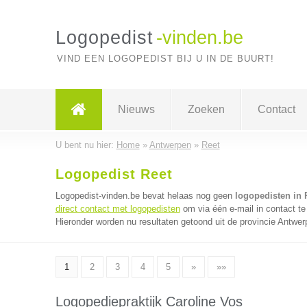
Logopedist
-vinden.be
VIND EEN LOGOPEDIST BIJ U IN DE BUURT!
Nieuws
Zoeken
Contact
U bent nu hier:
Home
»
Antwerpen
»
Reet
Logopedist Reet
Logopedist-vinden.be bevat helaas nog geen
logopedisten in 
direct contact met logopedisten
om via één e-mail in contact te
Hieronder worden nu resultaten getoond uit de provincie Antwer
1
2
3
4
5
»
»»
Logopediepraktijk Caroline Vos