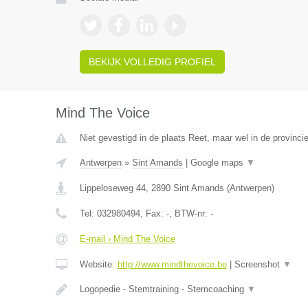
BEKIJK VOLLEDIG PROFIEL
Mind The Voice
Niet gevestigd in de plaats Reet, maar wel in de provinci
Antwerpen
»
Sint Amands
|
Google maps
▼
Lippeloseweg 44
,
2890
Sint Amands
(
Antwerpen
)
Tel:
032980494
, Fax:
-
, BTW-nr:
-
E-mail › Mind The Voice
Website:
http://www.mindthevoice.be
|
Screenshot
▼
Logopedie - Stemtraining - Stemcoaching
▼