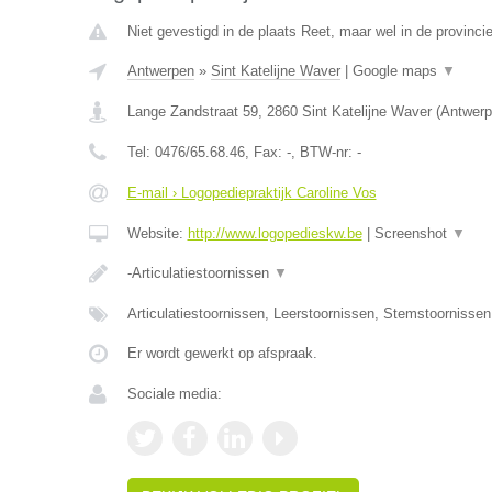
Niet gevestigd in de plaats Reet, maar wel in de provinci
Antwerpen
»
Sint Katelijne Waver
|
Google maps
▼
Lange Zandstraat 59
,
2860
Sint Katelijne Waver
(
Antwerp
Tel:
0476/65.68.46
, Fax:
-
, BTW-nr:
-
E-mail › Logopediepraktijk Caroline Vos
Website:
http://www.logopedieskw.be
|
Screenshot
▼
-Articulatiestoornissen
▼
Articulatiestoornissen, Leerstoornissen, Stemstoornisse
Er wordt gewerkt op afspraak.
Sociale media: