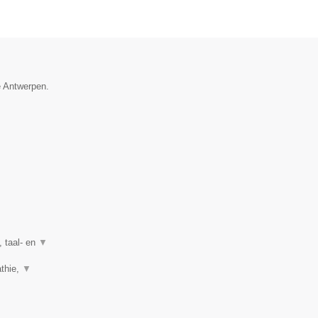
e Antwerpen.
, taal- en
▼
athie,
▼