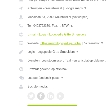
Antwerpen
»
Wuustwezel
|
Google maps
▼
Marialaan 63
,
2990
Wuustwezel
(
Antwerpen
)
Tel:
0493722350
, Fax:
-
, BTW-nr:
-
E-mail › Logis - Logopedie Gitte Smeulders
Website:
https://www.logopediegitte.be/
|
Screenshot
▼
Logis - Logopedie Gitte Smeulders
▼
Diensten: Leerstoornissen, Taal - en articulatieprobleme
Er wordt gewerkt op afspraak.
Laatste facebook posts
▼
Sociale media: