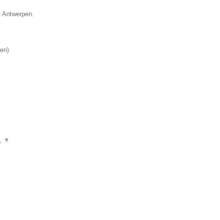
e Antwerpen.
en
)
n,
▼