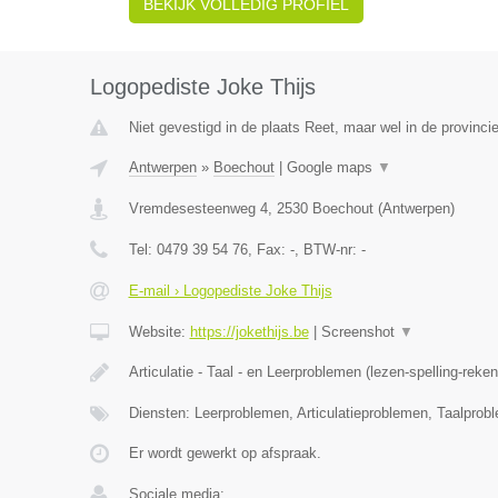
BEKIJK VOLLEDIG PROFIEL
Logopediste Joke Thijs
Niet gevestigd in de plaats Reet, maar wel in de provinci
Antwerpen
»
Boechout
|
Google maps
▼
Vremdesesteenweg 4
,
2530
Boechout
(
Antwerpen
)
Tel:
0479 39 54 76
, Fax:
-
, BTW-nr:
-
E-mail › Logopediste Joke Thijs
Website:
https://jokethijs.be
|
Screenshot
▼
Articulatie - Taal - en Leerproblemen (lezen-spelling-reke
Diensten: Leerproblemen, Articulatieproblemen, Taalprob
Er wordt gewerkt op afspraak.
Sociale media: