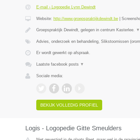
E-mail › Logopedie Lynn Dewindt
Website:
http://www.groepspraktijkdewindt.be
|
Screensh
Groepspraktijk Dewindt, gelegen in centrum Kasterlee.
▼
Advies, onderzoek en behandeling, Slikstoornissen (oro
Er wordt gewerkt op afspraak.
Laatste facebook posts
▼
Sociale media:
BEKIJK VOLLEDIG PROFIEL
Logis - Logopedie Gitte Smeulders
Niet gevestigd in de plaats Reet, maar wel in de provinci