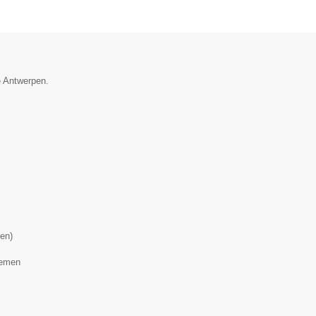
e Antwerpen.
nen)
lemen