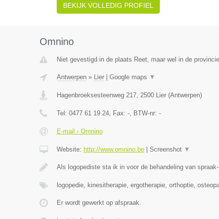
BEKIJK VOLLEDIG PROFIEL
Omnino
Niet gevestigd in de plaats Reet, maar wel in de provinci
Antwerpen
»
Lier
|
Google maps
▼
Hagenbroeksesteenweg 217
,
2500
Lier
(
Antwerpen
)
Tel:
0477 61 19 24
, Fax:
-
, BTW-nr:
-
E-mail › Omnino
Website:
http://www.omnino.be
|
Screenshot
▼
Als logopediste sta ik in voor de behandeling van spraak-
logopedie, kinesitherapie, ergotherapie, orthoptie, osteop
Er wordt gewerkt op afspraak.