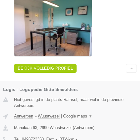
BEKIJK VOLLEDIG PROFIEL
Logis - Logopedie Gitte Smeulders
Niet gevestigd in de plaats Ramsel, maar wel in de provincie
Antwerpen.
Antwerpen
»
Wuustwezel
|
Google maps
▼
Marialaan 63
,
2990
Wuustwezel
(
Antwerpen
)
Tel:
0493722350
, Fax:
-
, BTW-nr:
-