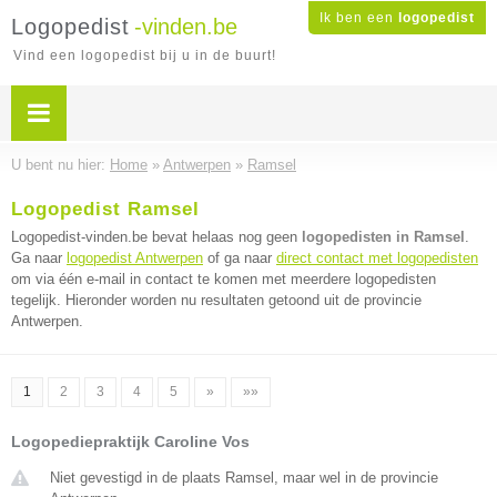
Ik ben een
logopedist
Logopedist
-vinden.be
Vind een logopedist bij u in de buurt!
U bent nu hier:
Home
»
Antwerpen
»
Ramsel
Logopedist Ramsel
Logopedist-vinden.be bevat helaas nog geen
logopedisten in Ramsel
.
Ga naar
logopedist Antwerpen
of ga naar
direct contact met logopedisten
om via één e-mail in contact te komen met meerdere logopedisten
tegelijk. Hieronder worden nu resultaten getoond uit de provincie
Antwerpen.
1
2
3
4
5
»
»»
Logopediepraktijk Caroline Vos
Niet gevestigd in de plaats Ramsel, maar wel in de provincie