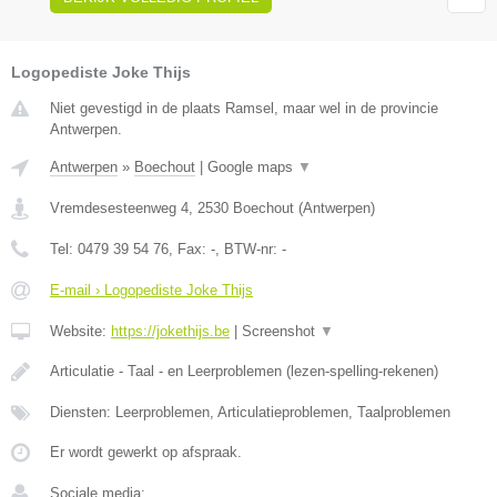
Logopediste Joke Thijs
Niet gevestigd in de plaats Ramsel, maar wel in de provincie
Antwerpen.
Antwerpen
»
Boechout
|
Google maps
▼
Vremdesesteenweg 4
,
2530
Boechout
(
Antwerpen
)
Tel:
0479 39 54 76
, Fax:
-
, BTW-nr:
-
E-mail › Logopediste Joke Thijs
Website:
https://jokethijs.be
|
Screenshot
▼
Articulatie - Taal - en Leerproblemen (lezen-spelling-rekenen)
Diensten: Leerproblemen, Articulatieproblemen, Taalproblemen
Er wordt gewerkt op afspraak.
Sociale media: