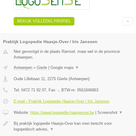
BEKIJK VOLLEDIG PROFIEL
Praktijk Logopedie Haasje-Over / Iris Janssen
Niet gevestigd in de plaats Ramsel, maar wel in de provincie
Antwerpen.
Antwerpen
»
Gierle
|
Google maps
▼
Oude Lillebaan 11
,
2275
Gierle
(
Antwerpen
)
Tel:
0472 71 92 07
, Fax:
-
, BTW-nr:
0561846863
E-mail › Praktijk Logopedie Haasje-Over / Iris Janssen
Website:
https://www.logopedie-haasjeover.be
|
Screenshot
▼
Bij praktijk logopedie Haasje-Over kan men terecht voor
logopedisch advies,
▼