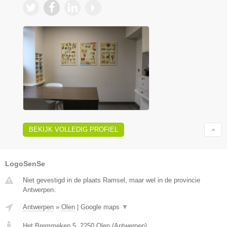
BEKIJK VOLLEDIG PROFIEL
LogoSenSe
Niet gevestigd in de plaats Ramsel, maar wel in de provincie
Antwerpen.
Antwerpen
»
Olen
|
Google maps
▼
Het Bremmeken 5
,
2250
Olen
(
Antwerpen
)