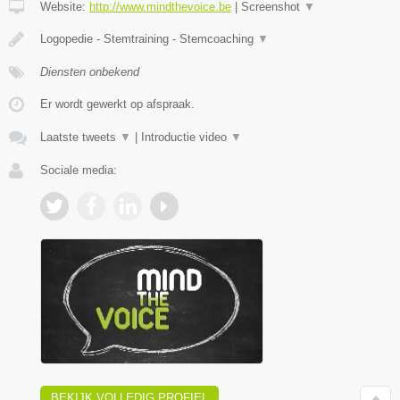
Website:
http://www.mindthevoice.be
|
Screenshot
▼
Logopedie - Stemtraining - Stemcoaching
▼
Diensten onbekend
Er wordt gewerkt op afspraak.
Laatste tweets
▼
|
Introductie video
▼
Sociale media:
BEKIJK VOLLEDIG PROFIEL