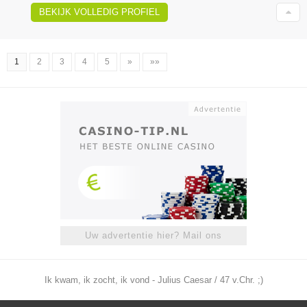
BEKIJK VOLLEDIG PROFIEL
1
2
3
4
5
»
»»
Uw advertentie hier? Mail ons
Ik kwam, ik zocht, ik vond - Julius Caesar / 47 v.Chr. ;)