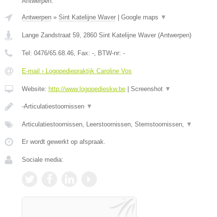
Antwerpen.
Antwerpen
»
Sint Katelijne Waver
|
Google maps
▼
Lange Zandstraat 59
,
2860
Sint Katelijne Waver
(
Antwerpen
)
Tel:
0476/65.68.46
, Fax:
-
, BTW-nr:
-
E-mail › Logopediepraktijk Caroline Vos
Website:
http://www.logopedieskw.be
|
Screenshot
▼
-Articulatiestoornissen
▼
Articulatiestoornissen, Leerstoornissen, Stemstoornissen,
▼
Er wordt gewerkt op afspraak.
Sociale media: