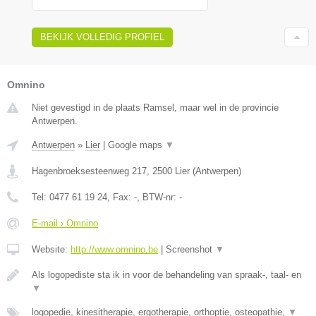
BEKIJK VOLLEDIG PROFIEL
Omnino
Niet gevestigd in de plaats Ramsel, maar wel in de provincie
Antwerpen.
Antwerpen
»
Lier
|
Google maps
▼
Hagenbroeksesteenweg 217
,
2500
Lier
(
Antwerpen
)
Tel:
0477 61 19 24
, Fax:
-
, BTW-nr:
-
E-mail › Omnino
Website:
http://www.omnino.be
|
Screenshot
▼
Als logopediste sta ik in voor de behandeling van spraak-, taal- en
▼
logopedie, kinesitherapie, ergotherapie, orthoptie, osteopathie,
▼