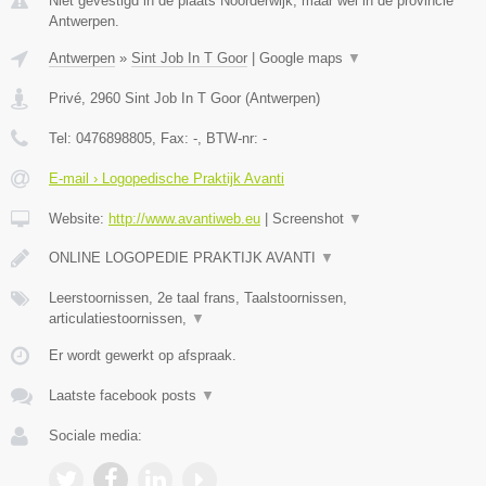
Niet gevestigd in de plaats Noorderwijk, maar wel in de provincie
Antwerpen.
Antwerpen
»
Sint Job In T Goor
|
Google maps
▼
Privé
,
2960
Sint Job In T Goor
(
Antwerpen
)
Tel:
0476898805
, Fax:
-
, BTW-nr:
-
E-mail › Logopedische Praktijk Avanti
Website:
http://www.avantiweb.eu
|
Screenshot
▼
ONLINE LOGOPEDIE PRAKTIJK AVANTI
▼
Leerstoornissen, 2e taal frans, Taalstoornissen,
articulatiestoornissen,
▼
Er wordt gewerkt op afspraak.
Laatste facebook posts
▼
Sociale media: