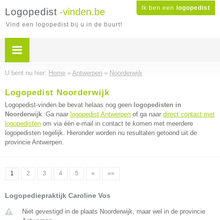
Ik ben een
logopedist
Logopedist
-vinden.be
Vind een logopedist bij u in de buurt!
U bent nu hier:
Home
»
Antwerpen
»
Noorderwijk
Logopedist Noorderwijk
Logopedist-vinden.be bevat helaas nog geen
logopedisten in
Noorderwijk
. Ga naar
logopedist Antwerpen
of ga naar
direct contact met
logopedisten
om via één e-mail in contact te komen met meerdere
logopedisten tegelijk. Hieronder worden nu resultaten getoond uit de
provincie Antwerpen.
1
2
3
4
5
»
»»
Logopediepraktijk Caroline Vos
Niet gevestigd in de plaats Noorderwijk, maar wel in de provincie