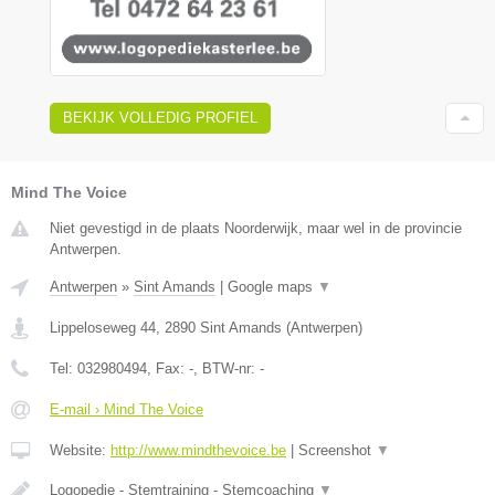
BEKIJK VOLLEDIG PROFIEL
Mind The Voice
Niet gevestigd in de plaats Noorderwijk, maar wel in de provincie
Antwerpen.
Antwerpen
»
Sint Amands
|
Google maps
▼
Lippeloseweg 44
,
2890
Sint Amands
(
Antwerpen
)
Tel:
032980494
, Fax:
-
, BTW-nr:
-
E-mail › Mind The Voice
Website:
http://www.mindthevoice.be
|
Screenshot
▼
Logopedie - Stemtraining - Stemcoaching
▼