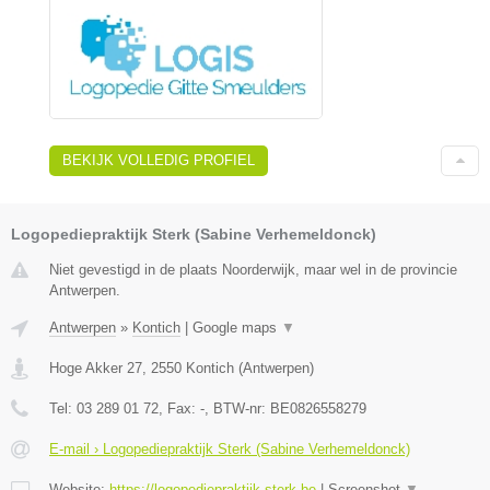
BEKIJK VOLLEDIG PROFIEL
Logopediepraktijk Sterk (Sabine Verhemeldonck)
Niet gevestigd in de plaats Noorderwijk, maar wel in de provincie
Antwerpen.
Antwerpen
»
Kontich
|
Google maps
▼
Hoge Akker 27
,
2550
Kontich
(
Antwerpen
)
Tel:
03 289 01 72
, Fax:
-
, BTW-nr:
BE0826558279
E-mail › Logopediepraktijk Sterk (Sabine Verhemeldonck)
Website:
https://logopediepraktijk-sterk.be
|
Screenshot
▼