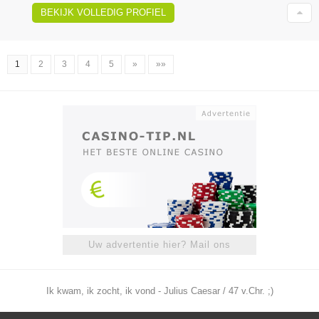
BEKIJK VOLLEDIG PROFIEL
1
2
3
4
5
»
»»
Uw advertentie hier? Mail ons
Ik kwam, ik zocht, ik vond - Julius Caesar / 47 v.Chr. ;)