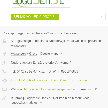
BEKIJK VOLLEDIG PROFIEL
Praktijk Logopedie Haasje-Over / Iris Janssen
Niet gevestigd in de plaats Noorderwijk, maar wel in de provincie
Antwerpen.
Antwerpen
»
Gierle
|
Google maps
▼
Oude Lillebaan 11
,
2275
Gierle
(
Antwerpen
)
Tel:
0472 71 92 07
, Fax:
-
, BTW-nr:
0561846863
E-mail › Praktijk Logopedie Haasje-Over / Iris Janssen
Website:
https://www.logopedie-haasjeover.be
|
Screenshot
▼
Bij praktijk logopedie Haasje-Over kan men terecht voor
logopedisch advies,
▼