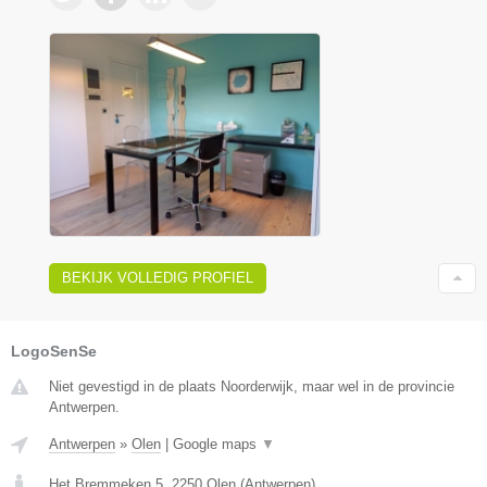
BEKIJK VOLLEDIG PROFIEL
LogoSenSe
Niet gevestigd in de plaats Noorderwijk, maar wel in de provincie
Antwerpen.
Antwerpen
»
Olen
|
Google maps
▼
Het Bremmeken 5
,
2250
Olen
(
Antwerpen
)