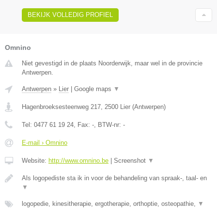
BEKIJK VOLLEDIG PROFIEL
Omnino
Niet gevestigd in de plaats Noorderwijk, maar wel in de provincie
Antwerpen.
Antwerpen
»
Lier
|
Google maps
▼
Hagenbroeksesteenweg 217
,
2500
Lier
(
Antwerpen
)
Tel:
0477 61 19 24
, Fax:
-
, BTW-nr:
-
E-mail › Omnino
Website:
http://www.omnino.be
|
Screenshot
▼
Als logopediste sta ik in voor de behandeling van spraak-, taal- en
▼
logopedie, kinesitherapie, ergotherapie, orthoptie, osteopathie,
▼