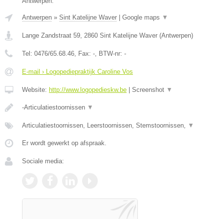
Antwerpen.
Antwerpen
»
Sint Katelijne Waver
|
Google maps
▼
Lange Zandstraat 59
,
2860
Sint Katelijne Waver
(
Antwerpen
)
Tel:
0476/65.68.46
, Fax:
-
, BTW-nr:
-
E-mail › Logopediepraktijk Caroline Vos
Website:
http://www.logopedieskw.be
|
Screenshot
▼
-Articulatiestoornissen
▼
Articulatiestoornissen, Leerstoornissen, Stemstoornissen,
▼
Er wordt gewerkt op afspraak.
Sociale media: