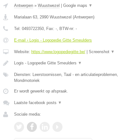
Antwerpen
»
Wuustwezel
|
Google maps
▼
Marialaan 63
,
2990
Wuustwezel
(
Antwerpen
)
Tel:
0493722350
, Fax:
-
, BTW-nr:
-
E-mail › Logis - Logopedie Gitte Smeulders
Website:
https://www.logopediegitte.be/
|
Screenshot
▼
Logis - Logopedie Gitte Smeulders
▼
Diensten: Leerstoornissen, Taal - en articulatieproblemen,
Mondmotoriek
Er wordt gewerkt op afspraak.
Laatste facebook posts
▼
Sociale media: