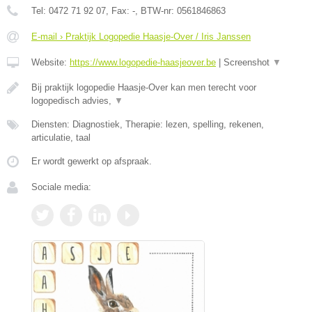
Tel:
0472 71 92 07
, Fax:
-
, BTW-nr:
0561846863
E-mail › Praktijk Logopedie Haasje-Over / Iris Janssen
Website:
https://www.logopedie-haasjeover.be
|
Screenshot
▼
Bij praktijk logopedie Haasje-Over kan men terecht voor
logopedisch advies,
▼
Diensten: Diagnostiek, Therapie: lezen, spelling, rekenen,
articulatie, taal
Er wordt gewerkt op afspraak.
Sociale media: