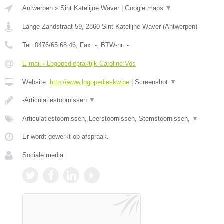
Antwerpen
»
Sint Katelijne Waver
|
Google maps
▼
Lange Zandstraat 59
,
2860
Sint Katelijne Waver
(
Antwerpen
)
Tel:
0476/65.68.46
, Fax:
-
, BTW-nr:
-
E-mail › Logopediepraktijk Caroline Vos
Website:
http://www.logopedieskw.be
|
Screenshot
▼
-Articulatiestoornissen
▼
Articulatiestoornissen, Leerstoornissen, Stemstoornissen,
▼
Er wordt gewerkt op afspraak.
Sociale media: