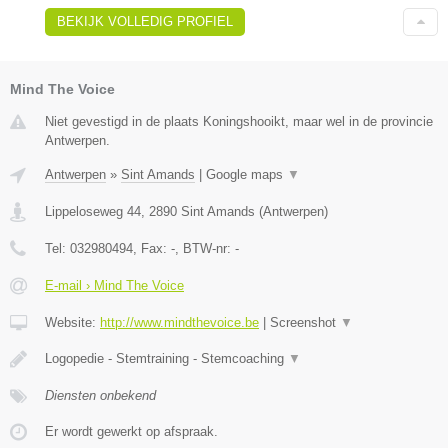
BEKIJK VOLLEDIG PROFIEL
Mind The Voice
Niet gevestigd in de plaats Koningshooikt, maar wel in de provincie
Antwerpen.
Antwerpen
»
Sint Amands
|
Google maps
▼
Lippeloseweg 44
,
2890
Sint Amands
(
Antwerpen
)
Tel:
032980494
, Fax:
-
, BTW-nr:
-
E-mail › Mind The Voice
Website:
http://www.mindthevoice.be
|
Screenshot
▼
Logopedie - Stemtraining - Stemcoaching
▼
Diensten onbekend
Er wordt gewerkt op afspraak.