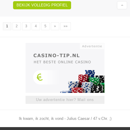
BEKIJK VOLLEDIG PROFIEL
1
2
3
4
5
»
»»
Uw advertentie hier? Mail ons
Ik kwam, ik zocht, ik vond - Julius Caesar / 47 v.Chr. ;)