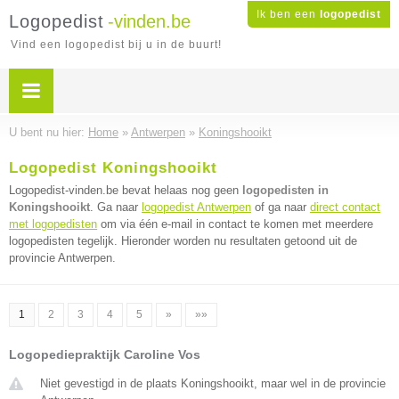
Ik ben een
logopedist
Logopedist
-vinden.be
Vind een logopedist bij u in de buurt!
U bent nu hier:
Home
»
Antwerpen
»
Koningshooikt
Logopedist Koningshooikt
Logopedist-vinden.be bevat helaas nog geen
logopedisten in
Koningshooikt
. Ga naar
logopedist Antwerpen
of ga naar
direct contact
met logopedisten
om via één e-mail in contact te komen met meerdere
logopedisten tegelijk. Hieronder worden nu resultaten getoond uit de
provincie Antwerpen.
1
2
3
4
5
»
»»
Logopediepraktijk Caroline Vos
Niet gevestigd in de plaats Koningshooikt, maar wel in de provincie