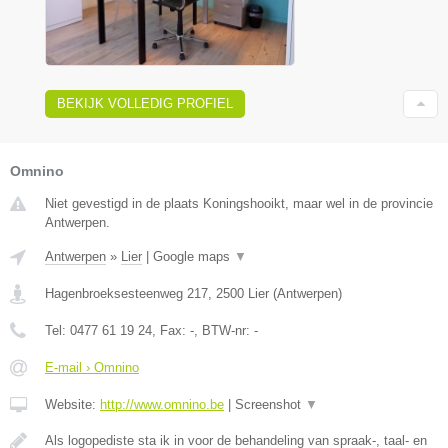
BEKIJK VOLLEDIG PROFIEL
Omnino
Niet gevestigd in de plaats Koningshooikt, maar wel in de provincie
Antwerpen.
Antwerpen
»
Lier
|
Google maps
▼
Hagenbroeksesteenweg 217
,
2500
Lier
(
Antwerpen
)
Tel:
0477 61 19 24
, Fax:
-
, BTW-nr:
-
E-mail › Omnino
Website:
http://www.omnino.be
|
Screenshot
▼
Als logopediste sta ik in voor de behandeling van spraak-, taal- en