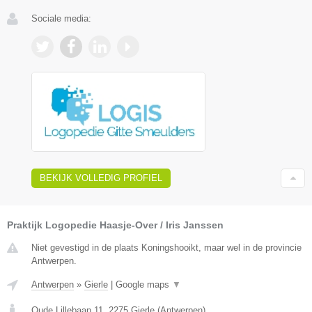
Sociale media:
BEKIJK VOLLEDIG PROFIEL
Praktijk Logopedie Haasje-Over / Iris Janssen
Niet gevestigd in de plaats Koningshooikt, maar wel in de provincie
Antwerpen.
Antwerpen
»
Gierle
|
Google maps
▼
Oude Lillebaan 11
,
2275
Gierle
(
Antwerpen
)