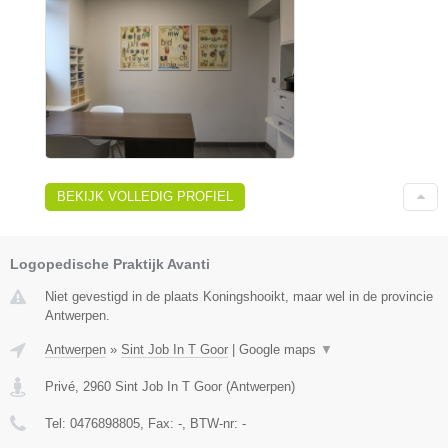
BEKIJK VOLLEDIG PROFIEL
Logopedische Praktijk Avanti
Niet gevestigd in de plaats Koningshooikt, maar wel in de provincie
Antwerpen.
Antwerpen
»
Sint Job In T Goor
|
Google maps
▼
Privé
,
2960
Sint Job In T Goor
(
Antwerpen
)
Tel:
0476898805
, Fax:
-
, BTW-nr:
-