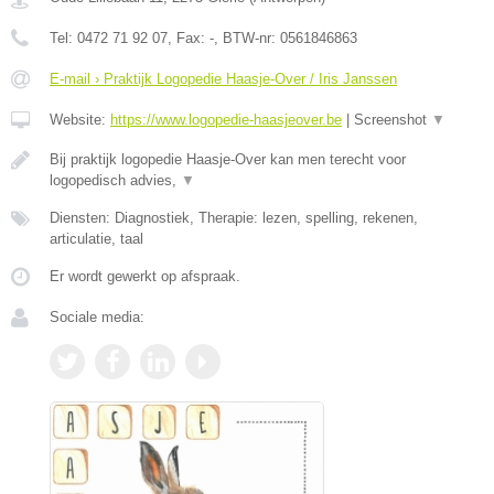
Tel:
0472 71 92 07
, Fax:
-
, BTW-nr:
0561846863
E-mail › Praktijk Logopedie Haasje-Over / Iris Janssen
Website:
https://www.logopedie-haasjeover.be
|
Screenshot
▼
Bij praktijk logopedie Haasje-Over kan men terecht voor
logopedisch advies,
▼
Diensten: Diagnostiek, Therapie: lezen, spelling, rekenen,
articulatie, taal
Er wordt gewerkt op afspraak.
Sociale media: