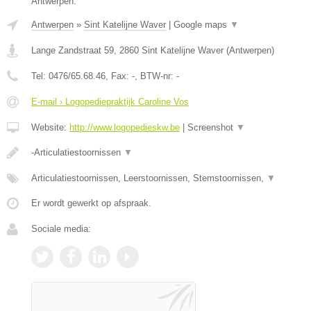
Antwerpen.
Antwerpen
»
Sint Katelijne Waver
|
Google maps
▼
Lange Zandstraat 59
,
2860
Sint Katelijne Waver
(
Antwerpen
)
Tel:
0476/65.68.46
, Fax:
-
, BTW-nr:
-
E-mail › Logopediepraktijk Caroline Vos
Website:
http://www.logopedieskw.be
|
Screenshot
▼
-Articulatiestoornissen
▼
Articulatiestoornissen, Leerstoornissen, Stemstoornissen,
▼
Er wordt gewerkt op afspraak.
Sociale media: