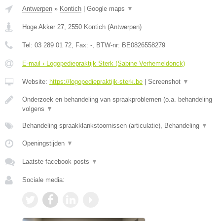
Antwerpen
»
Kontich
|
Google maps
▼
Hoge Akker 27
,
2550
Kontich
(
Antwerpen
)
Tel:
03 289 01 72
, Fax:
-
, BTW-nr:
BE0826558279
E-mail › Logopediepraktijk Sterk (Sabine Verhemeldonck)
Website:
https://logopediepraktijk-sterk.be
|
Screenshot
▼
Onderzoek en behandeling van spraakproblemen (o.a. behandeling
volgens
▼
Behandeling spraakklankstoornissen (articulatie), Behandeling
▼
Openingstijden
▼
Laatste facebook posts
▼
Sociale media: