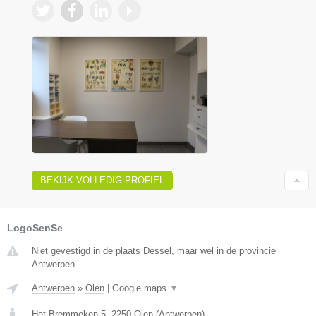
BEKIJK VOLLEDIG PROFIEL
LogoSenSe
Niet gevestigd in de plaats Dessel, maar wel in de provincie
Antwerpen.
Antwerpen
»
Olen
|
Google maps
▼
Het Bremmeken 5
,
2250
Olen
(
Antwerpen
)