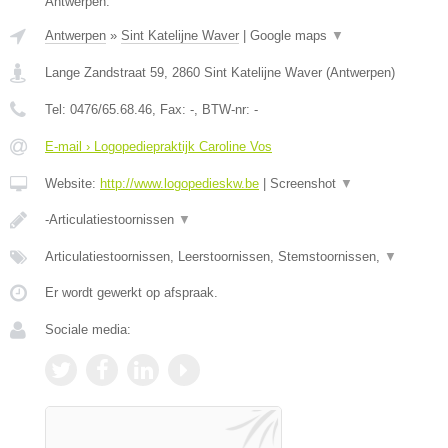
Antwerpen.
Antwerpen
»
Sint Katelijne Waver
|
Google maps
▼
Lange Zandstraat 59
,
2860
Sint Katelijne Waver
(
Antwerpen
)
Tel:
0476/65.68.46
, Fax:
-
, BTW-nr:
-
E-mail › Logopediepraktijk Caroline Vos
Website:
http://www.logopedieskw.be
|
Screenshot
▼
-Articulatiestoornissen
▼
Articulatiestoornissen, Leerstoornissen, Stemstoornissen,
▼
Er wordt gewerkt op afspraak.
Sociale media: