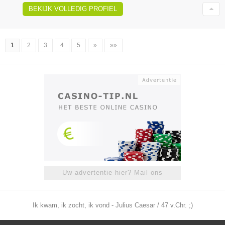
BEKIJK VOLLEDIG PROFIEL
1
2
3
4
5
»
»»
Uw advertentie hier? Mail ons
Ik kwam, ik zocht, ik vond - Julius Caesar / 47 v.Chr. ;)