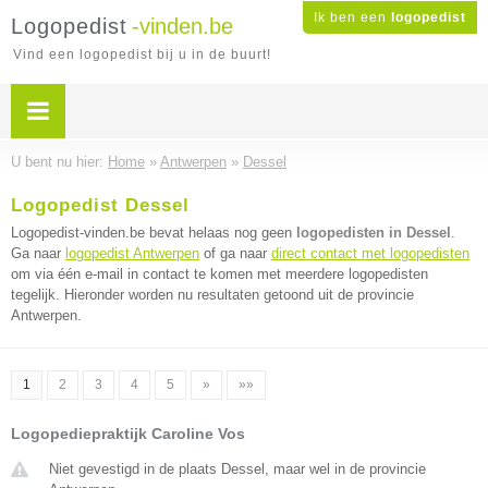
Ik ben een
logopedist
Logopedist
-vinden.be
Vind een logopedist bij u in de buurt!
U bent nu hier:
Home
»
Antwerpen
»
Dessel
Logopedist Dessel
Logopedist-vinden.be bevat helaas nog geen
logopedisten in Dessel
.
Ga naar
logopedist Antwerpen
of ga naar
direct contact met logopedisten
om via één e-mail in contact te komen met meerdere logopedisten
tegelijk. Hieronder worden nu resultaten getoond uit de provincie
Antwerpen.
1
2
3
4
5
»
»»
Logopediepraktijk Caroline Vos
Niet gevestigd in de plaats Dessel, maar wel in de provincie