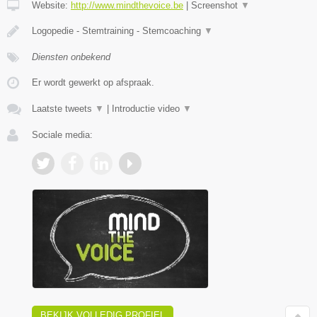
Website:
http://www.mindthevoice.be
|
Screenshot
▼
Logopedie - Stemtraining - Stemcoaching
▼
Diensten onbekend
Er wordt gewerkt op afspraak.
Laatste tweets
▼
|
Introductie video
▼
Sociale media:
BEKIJK VOLLEDIG PROFIEL