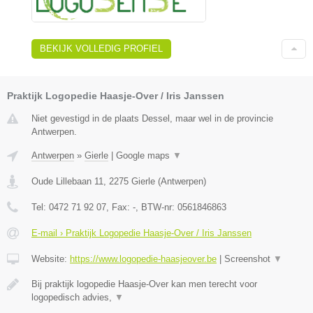
BEKIJK VOLLEDIG PROFIEL
Praktijk Logopedie Haasje-Over / Iris Janssen
Niet gevestigd in de plaats Dessel, maar wel in de provincie
Antwerpen.
Antwerpen
»
Gierle
|
Google maps
▼
Oude Lillebaan 11
,
2275
Gierle
(
Antwerpen
)
Tel:
0472 71 92 07
, Fax:
-
, BTW-nr:
0561846863
E-mail › Praktijk Logopedie Haasje-Over / Iris Janssen
Website:
https://www.logopedie-haasjeover.be
|
Screenshot
▼
Bij praktijk logopedie Haasje-Over kan men terecht voor
logopedisch advies,
▼