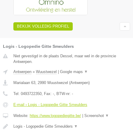
BEKIJK VOLLEDIG PROFIEL
Logis - Logopedie Gitte Smeulders
Niet gevestigd in de plaats Dessel, maar wel in de provincie
Antwerpen.
Antwerpen
»
Wuustwezel
|
Google maps
▼
Marialaan 63
,
2990
Wuustwezel
(
Antwerpen
)
Tel:
0493722350
, Fax:
-
, BTW-nr:
-
E-mail › Logis - Logopedie Gitte Smeulders
Website:
https://www.logopediegitte.be/
|
Screenshot
▼
Logis - Logopedie Gitte Smeulders
▼