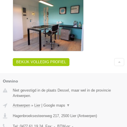
BEKIJK VOLLEDIG PROFIEL
Omnino
Niet gevestigd in de plaats Dessel, maar wel in de provincie
Antwerpen.
Antwerpen
»
Lier
|
Google maps
▼
Hagenbroeksesteenweg 217
,
2500
Lier
(
Antwerpen
)
Tel:
0477 61 19 24
, Fax:
-
, BTW-nr:
-