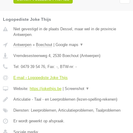
Logopediste Joke Thijs
Niet gevestigd in de plaats Dessel, maar wel in de provincie
Antwerpen.
Antwerpen
»
Boechout
|
Google maps
▼
Vremdesesteenweg 4
,
2530
Boechout
(
Antwerpen
)
Tel:
0479 39 54 76
, Fax:
-
, BTW-nr:
-
E-mail › Logopediste Joke Thijs
Website:
https://jokethijs.be
|
Screenshot
▼
Articulatie - Taal - en Leerproblemen (lezen-spelling-rekenen)
Diensten: Leerproblemen, Articulatieproblemen, Taalproblemen
Er wordt gewerkt op afspraak.
Sociale media: