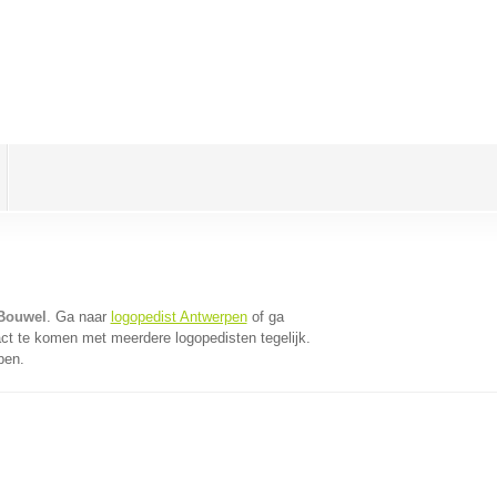
 Bouwel
. Ga naar
logopedist Antwerpen
of ga
ct te komen met meerdere logopedisten tegelijk.
pen.