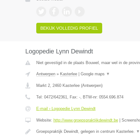
BEKIJK VOLLEDIG PROFIEL
Logopedie Lynn Dewindt
Niet gevestigd in de plaats Bouwel, maar wel in de provi
Antwerpen
»
Kasterlee
|
Google maps
▼
Markt 2
,
2460
Kasterlee
(
Antwerpen
)
Tel:
0472/642361
, Fax:
-
, BTW-nr:
0554.696.874
E-mail › Logopedie Lynn Dewindt
Website:
http://www.groepspraktijkdewindt.be
|
Screensh
Groepspraktijk Dewindt, gelegen in centrum Kasterlee.
▼