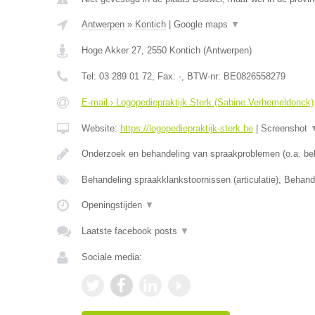
Antwerpen
»
Kontich
|
Google maps
▼
Hoge Akker 27
,
2550
Kontich
(
Antwerpen
)
Tel:
03 289 01 72
, Fax:
-
, BTW-nr:
BE0826558279
E-mail › Logopediepraktijk Sterk (Sabine Verhemeldonck)
Website:
https://logopediepraktijk-sterk.be
|
Screenshot
Onderzoek en behandeling van spraakproblemen (o.a. be
Behandeling spraakklankstoornissen (articulatie), Behan
Openingstijden
▼
Laatste facebook posts
▼
Sociale media: