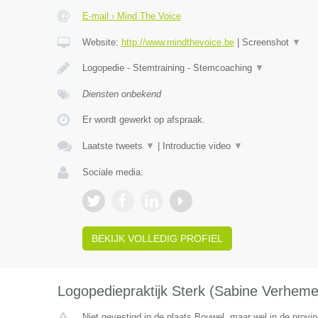
E-mail › Mind The Voice
Website:
http://www.mindthevoice.be
|
Screenshot
▼
Logopedie - Stemtraining - Stemcoaching
▼
Diensten onbekend
Er wordt gewerkt op afspraak.
Laatste tweets
▼
|
Introductie video
▼
Sociale media:
BEKIJK VOLLEDIG PROFIEL
Logopediepraktijk Sterk (Sabine Verheme
Niet gevestigd in de plaats Bouwel, maar wel in de provi