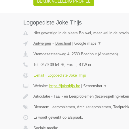
BEKIJK VOLLEDIG PROFIEL
Logopediste Joke Thijs
Niet gevestigd in de plaats Bouwel, maar wel in de provi
Antwerpen
»
Boechout
|
Google maps
▼
Vremdesesteenweg 4
,
2530
Boechout
(
Antwerpen
)
Tel:
0479 39 54 76
, Fax:
-
, BTW-nr:
-
E-mail › Logopediste Joke Thijs
Website:
https://jokethijs.be
|
Screenshot
▼
Articulatie - Taal - en Leerproblemen (lezen-spelling-reke
Diensten: Leerproblemen, Articulatieproblemen, Taalprob
Er wordt gewerkt op afspraak.
Sociale media: