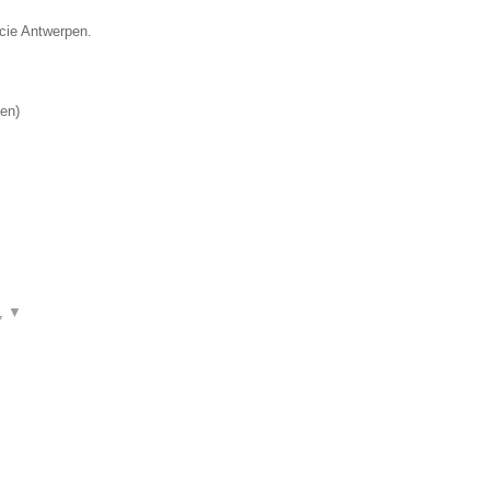
ncie Antwerpen.
en
)
n,
▼