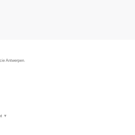
ncie Antwerpen.
ot
▼