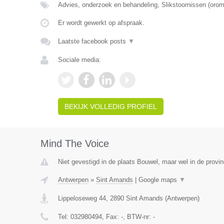
Advies, onderzoek en behandeling, Slikstoornissen (oro
Er wordt gewerkt op afspraak.
Laatste facebook posts
▼
Sociale media:
BEKIJK VOLLEDIG PROFIEL
Mind The Voice
Niet gevestigd in de plaats Bouwel, maar wel in de provi
Antwerpen
»
Sint Amands
|
Google maps
▼
Lippeloseweg 44
,
2890
Sint Amands
(
Antwerpen
)
Tel:
032980494
, Fax:
-
, BTW-nr:
-