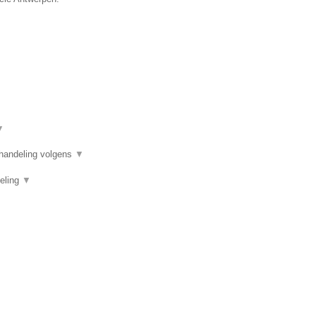
▼
handeling volgens
▼
deling
▼