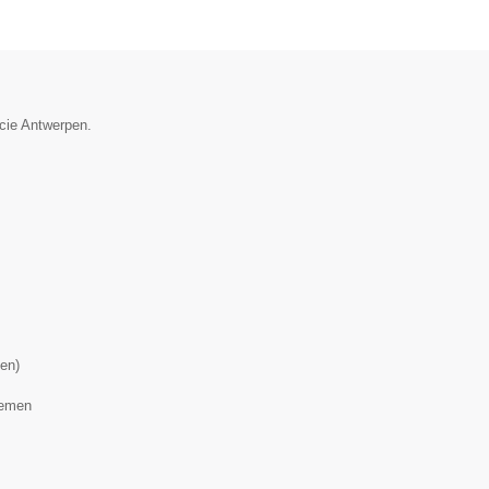
ncie Antwerpen.
nen)
lemen