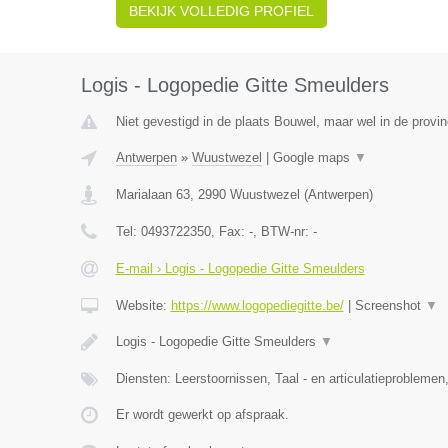
BEKIJK VOLLEDIG PROFIEL
Logis - Logopedie Gitte Smeulders
Niet gevestigd in de plaats Bouwel, maar wel in de provi
Antwerpen
»
Wuustwezel
|
Google maps
▼
Marialaan 63
,
2990
Wuustwezel
(
Antwerpen
)
Tel:
0493722350
, Fax:
-
, BTW-nr:
-
E-mail › Logis - Logopedie Gitte Smeulders
Website:
https://www.logopediegitte.be/
|
Screenshot
▼
Logis - Logopedie Gitte Smeulders
▼
Diensten: Leerstoornissen, Taal - en articulatieprobleme
Er wordt gewerkt op afspraak.