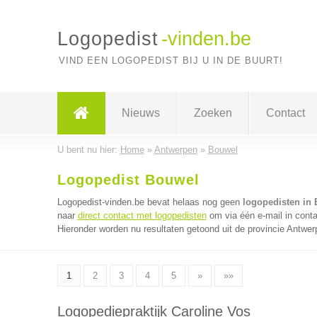
Logopedist
-vinden.be
VIND EEN LOGOPEDIST BIJ U IN DE BUURT!
Nieuws
Zoeken
Contact
U bent nu hier:
Home
»
Antwerpen
»
Bouwel
Logopedist Bouwel
Logopedist-vinden.be bevat helaas nog geen
logopedisten in
naar
direct contact met logopedisten
om via één e-mail in conta
Hieronder worden nu resultaten getoond uit de provincie Antwer
1
2
3
4
5
»
»»
Logopediepraktijk Caroline Vos