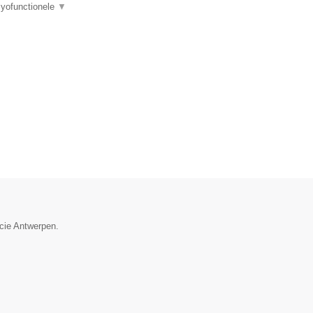
myofunctionele
▼
ncie Antwerpen.