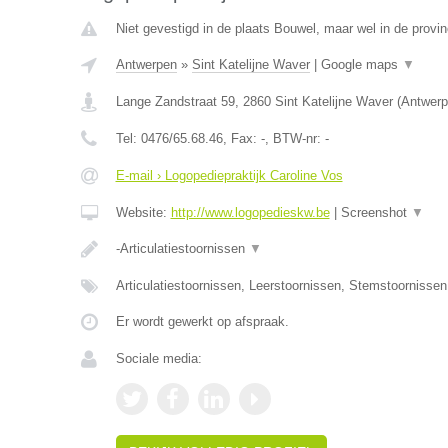
Niet gevestigd in de plaats Bouwel, maar wel in de provi
Antwerpen
»
Sint Katelijne Waver
|
Google maps
▼
Lange Zandstraat 59
,
2860
Sint Katelijne Waver
(
Antwerp
Tel:
0476/65.68.46
, Fax:
-
, BTW-nr:
-
E-mail › Logopediepraktijk Caroline Vos
Website:
http://www.logopedieskw.be
|
Screenshot
▼
-Articulatiestoornissen
▼
Articulatiestoornissen, Leerstoornissen, Stemstoornisse
Er wordt gewerkt op afspraak.
Sociale media: