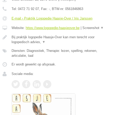
Tel:
0472 71 92 07
, Fax:
-
, BTW-nr:
0561846863
E-mail › Praktijk Logopedie Haasje-Over / Iris Janssen
Website:
https://www.logopedie-haasjeover.be
|
Screenshot
▼
Bij praktijk logopedie Haasje-Over kan men terecht voor
logopedisch advies,
▼
Diensten: Diagnostiek, Therapie: lezen, spelling, rekenen,
articulatie, taal
Er wordt gewerkt op afspraak.
Sociale media: