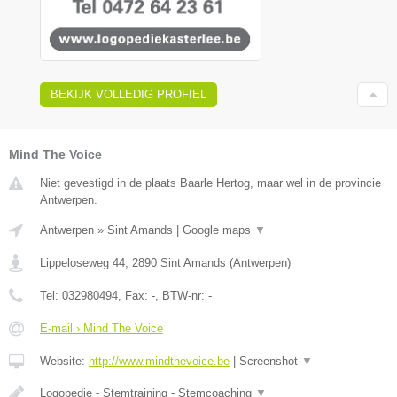
BEKIJK VOLLEDIG PROFIEL
Mind The Voice
Niet gevestigd in de plaats Baarle Hertog, maar wel in de provincie
Antwerpen.
Antwerpen
»
Sint Amands
|
Google maps
▼
Lippeloseweg 44
,
2890
Sint Amands
(
Antwerpen
)
Tel:
032980494
, Fax:
-
, BTW-nr:
-
E-mail › Mind The Voice
Website:
http://www.mindthevoice.be
|
Screenshot
▼
Logopedie - Stemtraining - Stemcoaching
▼