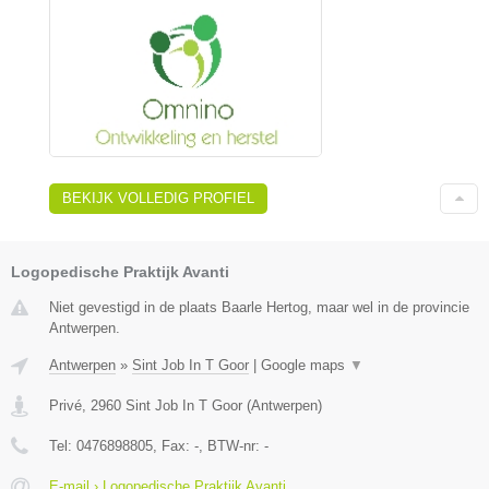
BEKIJK VOLLEDIG PROFIEL
Logopedische Praktijk Avanti
Niet gevestigd in de plaats Baarle Hertog, maar wel in de provincie
Antwerpen.
Antwerpen
»
Sint Job In T Goor
|
Google maps
▼
Privé
,
2960
Sint Job In T Goor
(
Antwerpen
)
Tel:
0476898805
, Fax:
-
, BTW-nr:
-
E-mail › Logopedische Praktijk Avanti