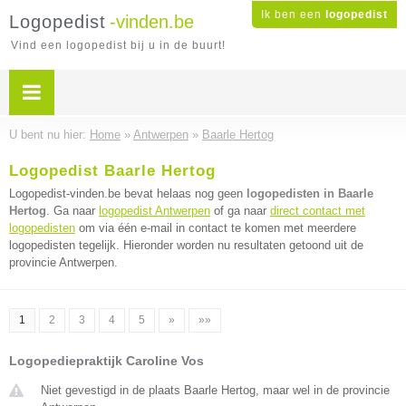
Ik ben een
logopedist
Logopedist
-vinden.be
Vind een logopedist bij u in de buurt!
U bent nu hier:
Home
»
Antwerpen
»
Baarle Hertog
Logopedist Baarle Hertog
Logopedist-vinden.be bevat helaas nog geen
logopedisten in Baarle
Hertog
. Ga naar
logopedist Antwerpen
of ga naar
direct contact met
logopedisten
om via één e-mail in contact te komen met meerdere
logopedisten tegelijk. Hieronder worden nu resultaten getoond uit de
provincie Antwerpen.
1
2
3
4
5
»
»»
Logopediepraktijk Caroline Vos
Niet gevestigd in de plaats Baarle Hertog, maar wel in de provincie