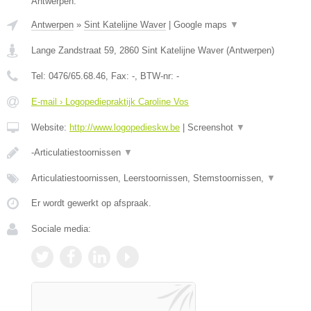
Antwerpen.
Antwerpen
»
Sint Katelijne Waver
|
Google maps
▼
Lange Zandstraat 59
,
2860
Sint Katelijne Waver
(
Antwerpen
)
Tel:
0476/65.68.46
, Fax:
-
, BTW-nr:
-
E-mail › Logopediepraktijk Caroline Vos
Website:
http://www.logopedieskw.be
|
Screenshot
▼
-Articulatiestoornissen
▼
Articulatiestoornissen, Leerstoornissen, Stemstoornissen,
▼
Er wordt gewerkt op afspraak.
Sociale media: