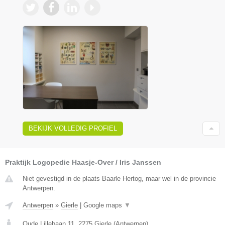
BEKIJK VOLLEDIG PROFIEL
Praktijk Logopedie Haasje-Over / Iris Janssen
Niet gevestigd in de plaats Baarle Hertog, maar wel in de provincie
Antwerpen.
Antwerpen
»
Gierle
|
Google maps
▼
Oude Lillebaan 11
,
2275
Gierle
(
Antwerpen
)