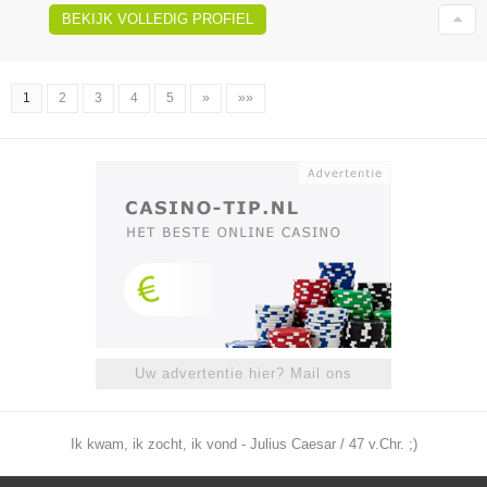
BEKIJK VOLLEDIG PROFIEL
1
2
3
4
5
»
»»
Uw advertentie hier? Mail ons
Ik kwam, ik zocht, ik vond - Julius Caesar / 47 v.Chr. ;)