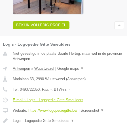
BEKIJK VOLLEDIG PROFIEL
Logis - Logopedie Gitte Smeulders
Niet gevestigd in de plaats Baarle Hertog, maar wel in de provincie
Antwerpen.
Antwerpen
»
Wuustwezel
|
Google maps
▼
Marialaan 63
,
2990
Wuustwezel
(
Antwerpen
)
Tel:
0493722350
, Fax:
-
, BTW-nr:
-
E-mail › Logis - Logopedie Gitte Smeulders
Website:
https://www.logopediegitte.be/
|
Screenshot
▼
Logis - Logopedie Gitte Smeulders
▼